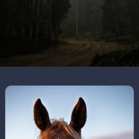
32 giorni sulla Scarpata
Il contesto
del Niagara (UNESCO) —
conta tanto
tra formazioni rocciose
quanto la
più antiche della vita
scienza.
sulla terraferma.